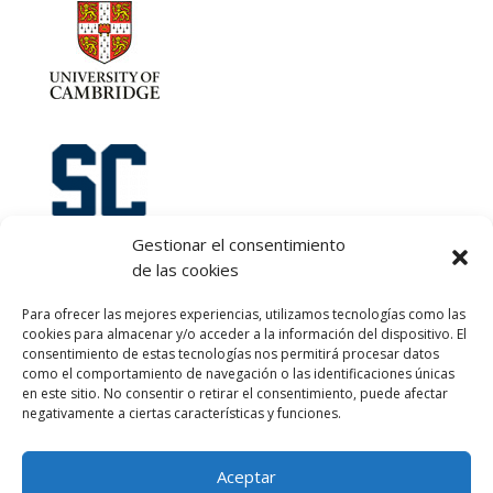
Gestionar el consentimiento
de las cookies
Let's talk :)
Para ofrecer las mejores experiencias, utilizamos tecnologías como las
968 425 675
cookies para almacenar y/o acceder a la información del dispositivo. El
Emilio Mora 11 | 1º Piso
consentimiento de estas tecnologías nos permitirá procesar datos
como el comportamiento de navegación o las identificaciones únicas
30850. Totana. Murcia. Spain
en este sitio. No consentir o retirar el consentimiento, puede afectar
info@totanalang.com
negativamente a ciertas características y funciones.
Aceptar