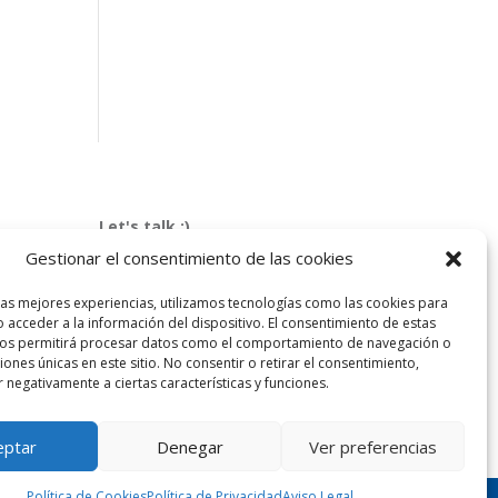
Let's talk :)
968 425 675
Gestionar el consentimiento de las cookies
Emilio Mora 11 | 1º Piso
30850. Totana. Murcia. Spain
las mejores experiencias, utilizamos tecnologías como las cookies para
 acceder a la información del dispositivo. El consentimiento de estas
info@totanalang.com
nos permitirá procesar datos como el comportamiento de navegación o
ciones únicas en este sitio. No consentir o retirar el consentimiento,
 negativamente a ciertas características y funciones.
eptar
Denegar
Ver preferencias
Política de Cookies
Política de Privacidad
Aviso Legal