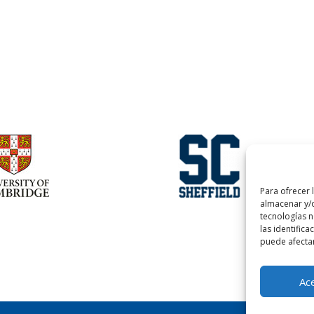
Para ofrecer 
almacenar y/o
tecnologías 
las identifica
puede afectar
Ac