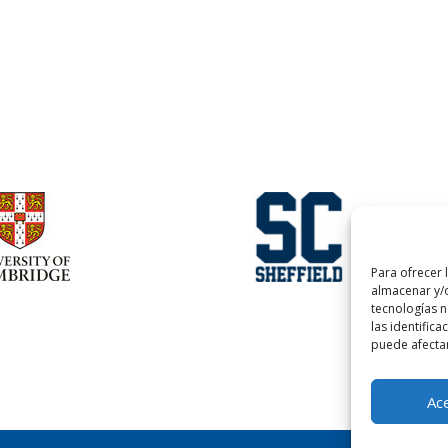
Para ofrecer 
almacenar y/o
tecnologías 
las identifica
puede afectar
Ac