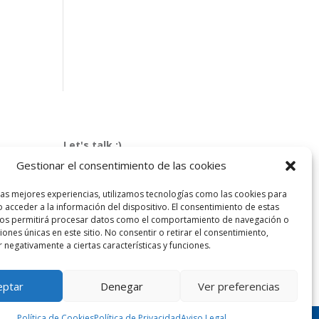
Let's talk :)
968 425 675
Gestionar el consentimiento de las cookies
Emilio Mora 11 | 1º Piso
30850. Totana. Murcia. Spain
las mejores experiencias, utilizamos tecnologías como las cookies para
 acceder a la información del dispositivo. El consentimiento de estas
info@totanalang.com
nos permitirá procesar datos como el comportamiento de navegación o
ciones únicas en este sitio. No consentir o retirar el consentimiento,
 negativamente a ciertas características y funciones.
eptar
Denegar
Ver preferencias
Política de Cookies
Política de Privacidad
Aviso Legal