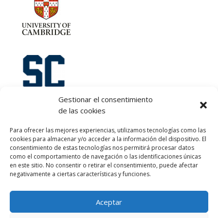
Gestionar el consentimiento
de las cookies
Let's talk :)
Para ofrecer las mejores experiencias, utilizamos tecnologías como las
968 425 675
cookies para almacenar y/o acceder a la información del dispositivo. El
Emilio Mora 11 | 1º Piso
consentimiento de estas tecnologías nos permitirá procesar datos
como el comportamiento de navegación o las identificaciones únicas
30850. Totana. Murcia. Spain
en este sitio. No consentir o retirar el consentimiento, puede afectar
info@totanalang.com
negativamente a ciertas características y funciones.
Aceptar