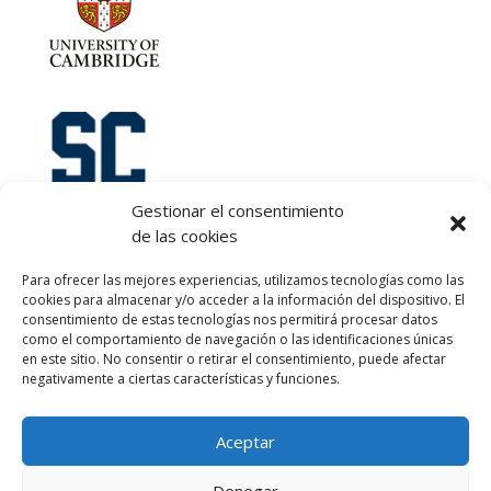
Gestionar el consentimiento
de las cookies
Let's talk :)
Para ofrecer las mejores experiencias, utilizamos tecnologías como las
968 425 675
cookies para almacenar y/o acceder a la información del dispositivo. El
Emilio Mora 11 | 1º Piso
consentimiento de estas tecnologías nos permitirá procesar datos
como el comportamiento de navegación o las identificaciones únicas
30850. Totana. Murcia. Spain
en este sitio. No consentir o retirar el consentimiento, puede afectar
info@totanalang.com
negativamente a ciertas características y funciones.
Aceptar
Denegar