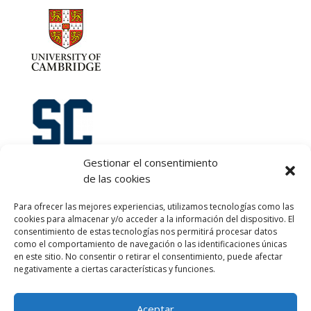
Gestionar el consentimiento
de las cookies
Let's talk :)
Para ofrecer las mejores experiencias, utilizamos tecnologías como las
968 425 675
cookies para almacenar y/o acceder a la información del dispositivo. El
Emilio Mora 11 | 1º Piso
consentimiento de estas tecnologías nos permitirá procesar datos
como el comportamiento de navegación o las identificaciones únicas
30850. Totana. Murcia. Spain
en este sitio. No consentir o retirar el consentimiento, puede afectar
info@totanalang.com
negativamente a ciertas características y funciones.
Aceptar