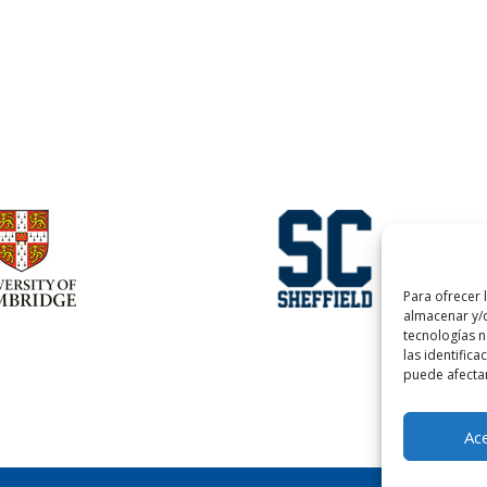
Para ofrecer 
almacenar y/o
tecnologías 
las identifica
puede afectar
Ac