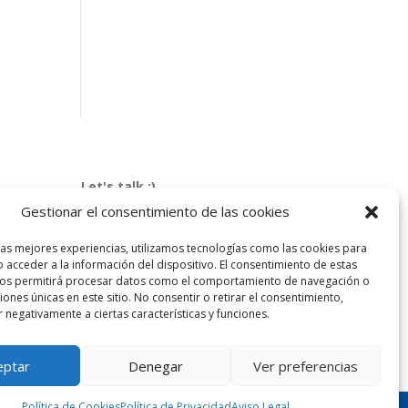
Let's talk :)
968 425 675
Gestionar el consentimiento de las cookies
Emilio Mora 11 | 1º Piso
las mejores experiencias, utilizamos tecnologías como las cookies para
30850. Totana. Murcia. Spain
 acceder a la información del dispositivo. El consentimiento de estas
info@totanalang.com
nos permitirá procesar datos como el comportamiento de navegación o
ciones únicas en este sitio. No consentir o retirar el consentimiento,
 negativamente a ciertas características y funciones.
eptar
Denegar
Ver preferencias
Política de Cookies
Política de Privacidad
Aviso Legal