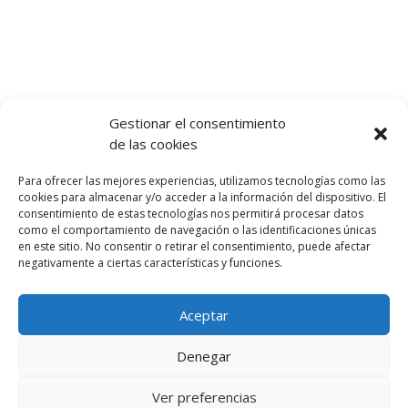
Gestionar el consentimiento
de las cookies
Let's talk :)
Para ofrecer las mejores experiencias, utilizamos tecnologías como las
968 425 675
cookies para almacenar y/o acceder a la información del dispositivo. El
Emilio Mora 11 | 1º Piso
consentimiento de estas tecnologías nos permitirá procesar datos
como el comportamiento de navegación o las identificaciones únicas
30850. Totana. Murcia. Spain
en este sitio. No consentir o retirar el consentimiento, puede afectar
info@totanalang.com
negativamente a ciertas características y funciones.
Aceptar
Denegar
TotanaLang | 2023 | Escuela de Inglés en Totana |
Ver preferencias