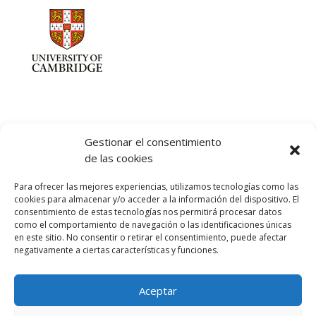
Gestionar el consentimiento
de las cookies
Let's talk :)
Para ofrecer las mejores experiencias, utilizamos tecnologías como las
968 425 675
cookies para almacenar y/o acceder a la información del dispositivo. El
Emilio Mora 11 | 1º Piso
consentimiento de estas tecnologías nos permitirá procesar datos
como el comportamiento de navegación o las identificaciones únicas
30850. Totana. Murcia. Spain
en este sitio. No consentir o retirar el consentimiento, puede afectar
info@totanalang.com
negativamente a ciertas características y funciones.
Aceptar