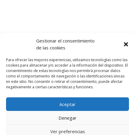
Gestionar el consentimiento
de las cookies
Let's talk :)
Para ofrecer las mejores experiencias, utilizamos tecnologías como las
968 425 675
cookies para almacenar y/o acceder a la información del dispositivo. El
Emilio Mora 11 | 1º Piso
consentimiento de estas tecnologías nos permitirá procesar datos
como el comportamiento de navegación o las identificaciones únicas
30850. Totana. Murcia. Spain
en este sitio. No consentir o retirar el consentimiento, puede afectar
info@totanalang.com
negativamente a ciertas características y funciones.
Aceptar
Denegar
TotanaLang | 2023 | Escuela de Inglés en Totana |
Ver preferencias