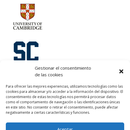
Gestionar el consentimiento
de las cookies
Let's talk :)
Para ofrecer las mejores experiencias, utilizamos tecnologías como las
968 425 675
cookies para almacenar y/o acceder a la información del dispositivo. El
Emilio Mora 11 | 1º Piso
consentimiento de estas tecnologías nos permitirá procesar datos
como el comportamiento de navegación o las identificaciones únicas
30850. Totana. Murcia. Spain
en este sitio. No consentir o retirar el consentimiento, puede afectar
info@totanalang.com
negativamente a ciertas características y funciones.
Aceptar