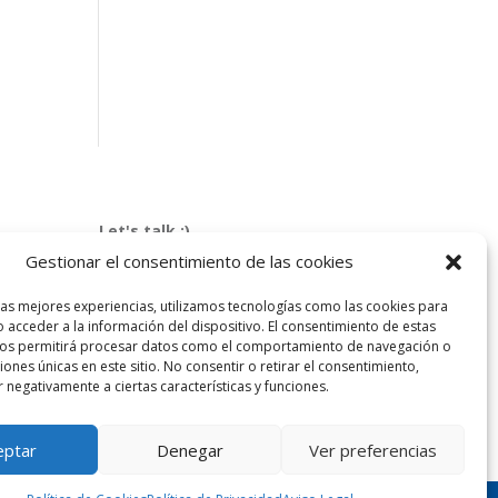
Let's talk :)
968 425 675
Gestionar el consentimiento de las cookies
Emilio Mora 11 | 1º Piso
las mejores experiencias, utilizamos tecnologías como las cookies para
30850. Totana. Murcia. Spain
 acceder a la información del dispositivo. El consentimiento de estas
info@totanalang.com
nos permitirá procesar datos como el comportamiento de navegación o
ciones únicas en este sitio. No consentir o retirar el consentimiento,
 negativamente a ciertas características y funciones.
eptar
Denegar
Ver preferencias